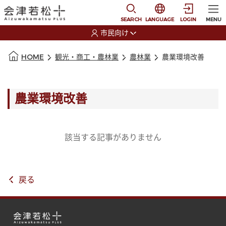
本文に移動
選択すると言語の切替
SEARCH
LANGUAGE
LOGIN
MENU
市民向け
選択すると利用者の切替が発生します
本文の始まり
HOME
観光・商工・農林業
農林業
農業環境改善
農業環境改善
該当する記事がありません
戻る