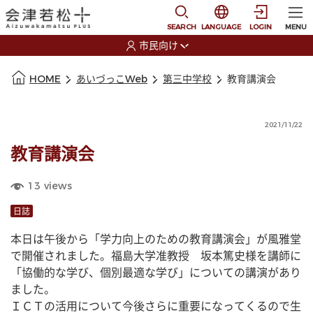
本文に移動
選択すると言語の切替
SEARCH
LANGUAGE
LOGIN
MENU
市民向け
選択すると利用者の切替が発生します
本文の始まり
HOME
あいづっこWeb
第三中学校
教育講演会
2021/11/22
教育講演会
13
views
日誌
本日は午後から「学力向上のための教育講演会」が風雅堂
で開催されました。福島大学准教授　坂本篤史様を講師に
「協働的な学び、個別最適な学び」についての講演があり
ました。
ＩＣＴの活用について今後さらに重要になってくるので生