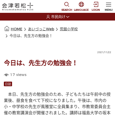
本文に移動
選択すると言語の切替
SEARCH
LANGUAGE
LOGIN
MENU
市民向け
選択すると利用者の切替が発生します
本文の始まり
HOME
あいづっこWeb
荒舘小学校
今日は、先生方の勉強会！
2021/11/22
今日は、先生方の勉強会！
17
views
日誌
　本日、先生方の勉強会のため、子どもたちは午前中の授
業後、昼食を食べて下校になりました。午後は、市内の
小・中学校の先生が風雅堂に全員集まり、市教育委員会主
催の教育講演会が開催されました。講師は福島大学の坂本