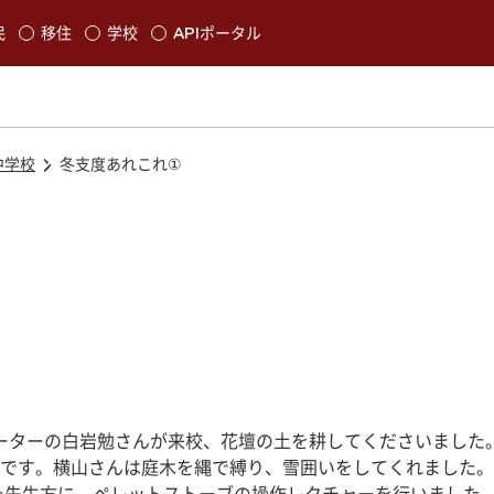
本文に移動
民
移住
学校
APIポータル
発生します
中学校
冬支度あれこれ①
ネーターの白岩勉さんが来校、花壇の土を耕してくださいました
です。横山さんは庭木を縄で縛り、雪囲いをしてくれました。