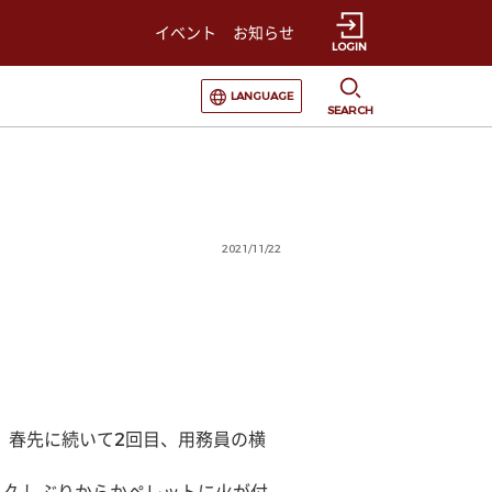
イベント
お知らせ
LOGIN
選択すると言語の切替が発生します
LANGUAGE
SEARCH
2021/11/22
。春先に続いて2回目、用務員の横