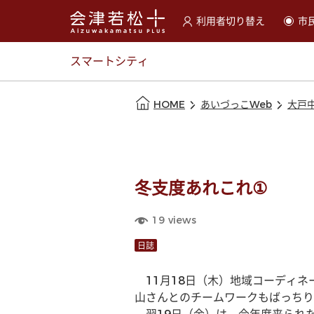
利用者切り替え
市
選択すると利用者の切替が
スマートシティ
本文の始まり
HOME
あいづっこWeb
大戸
冬支度あれこれ①
19
views
日誌
　11月18日（木）地域コーディ
山さんとのチームワークもばっちり