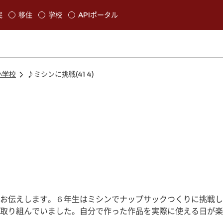
本文に移動
民
移住
学校
APIポータル
発生します
小学校
♪ミシンに挑戦(414)
お伝えします。６年生はミシンでナップサックつくりに挑戦し
取り組んでいました。自分で作った作品を実際に使える日が楽