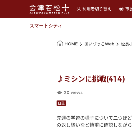
利用者切り替え
市
選択すると利用者の切替が
スマートシティ
本文の始まり
HOME
あいづっこWeb
松長
♪ミシンに挑戦(414)
20
views
日誌
先週の学習の様子について二つほど
の返し縫いなど慎重に確認しながら