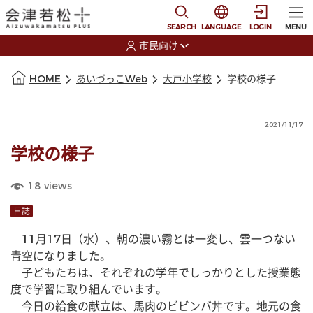
本文に移動
選択すると言語の切替
SEARCH
LANGUAGE
LOGIN
MENU
市民向け
選択すると利用者の切替が発生します
本文の始まり
HOME
あいづっこWeb
大戸小学校
学校の様子
2021/11/17
学校の様子
18
views
日誌
　11月17日（水）、朝の濃い霧とは一変し、雲一つない
青空になりました。
　子どもたちは、それぞれの学年でしっかりとした授業態
度で学習に取り組んでいます。
　今日の給食の献立は、馬肉のビビンバ丼です。地元の食