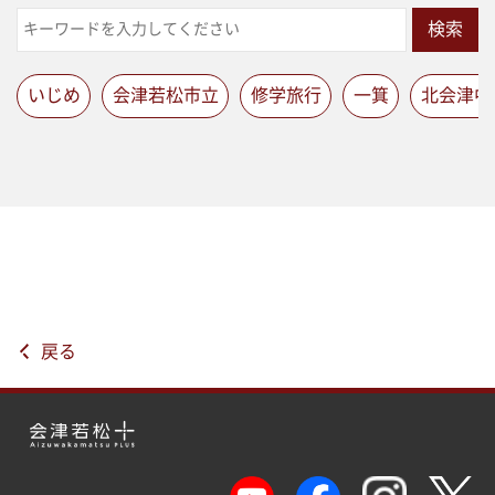
検索
いじめ
会津若松市立
修学旅行
一箕
北会津中
戻る