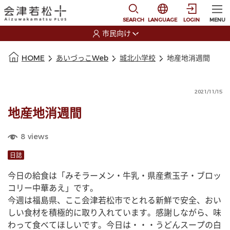
本文に移動
選択すると言語の切替
SEARCH
LANGUAGE
LOGIN
MENU
市民向け
選択すると利用者の切替が発生します
本文の始まり
HOME
あいづっこWeb
城北小学校
地産地消週間
2021/11/15
地産地消週間
8
views
日誌
今日の給食は「みそラーメン・牛乳・県産煮玉子・ブロッ
コリー中華あえ」です。
今週は福島県、ここ会津若松市でとれる新鮮で安全、おい
しい食材を積極的に取り入れています。感謝しながら、味
わって食べてほしいです。今日は・・・うどんスープの白