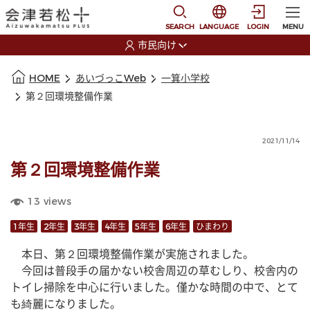
本文に移動
選択すると言語の切替
SEARCH
LANGUAGE
LOGIN
MENU
市民向け
選択すると利用者の切替が発生します
本文の始まり
HOME
あいづっこWeb
一箕小学校
第２回環境整備作業
2021/11/14
第２回環境整備作業
13
views
1年生
2年生
3年生
4年生
5年生
6年生
ひまわり
　本日、第２回環境整備作業が実施されました。
　今回は普段手の届かない校舎周辺の草むしり、校舎内の
トイレ掃除を中心に行いました。僅かな時間の中で、とて
も綺麗になりました。