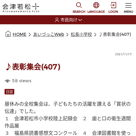
本文に移動
選択すると言語の切替
SEARCH
LANGUAGE
LOGIN
MENU
市民向け
選択すると利用者の切替が発生します
本文の始まり
HOME
あいづっこWeb
松長小学校
♪表彰集会(407)
2021/11/17
♪表彰集会(407)
58
views
日誌
昼休みの全校集会は、子どもたちの活躍を讃える「賞状の
伝達」でした。
１　会津若松市小学校陸上記録会　２　歯と口の衛生週間
作品展
３　福島県読書感想文コンクール　４　会津図書館を使っ