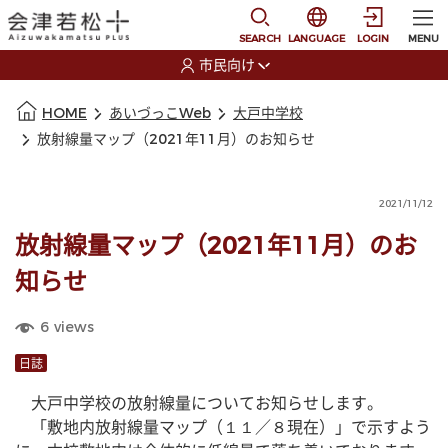
本文に移動
選択すると言語の切替
SEARCH
LANGUAGE
LOGIN
MENU
市民向け
選択すると利用者の切替が発生します
本文の始まり
HOME
あいづっこWeb
大戸中学校
放射線量マップ（2021年11月）のお知らせ
2021/11/12
放射線量マップ（2021年11月）のお
知らせ
6
views
日誌
　大戸中学校の放射線量についてお知らせします。
　「敷地内放射線量マップ（１１／８現在）」で示すよう