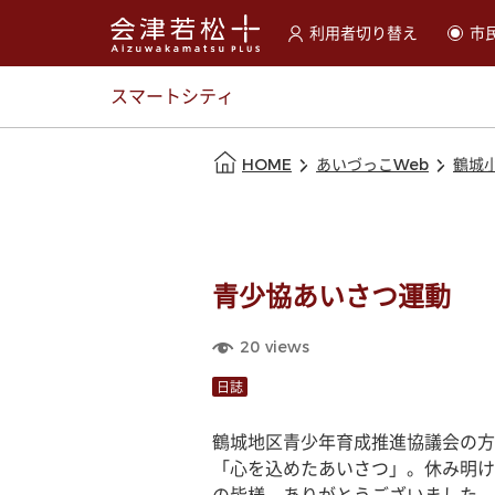
利用者切り替え
市
選択すると利用者の切替が
スマートシティ
本文の始まり
HOME
あいづっこWeb
鶴城
青少協あいさつ運動
20
views
日誌
鶴城地区青少年育成推進協議会の方
「心を込めたあいさつ」。休み明け