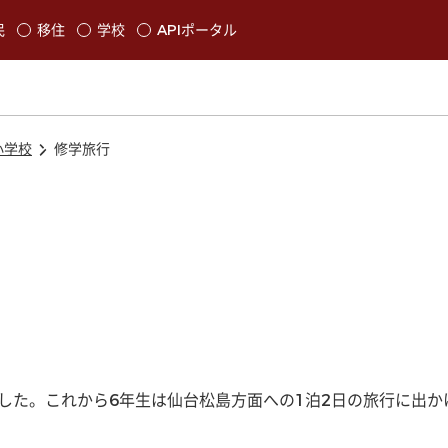
本文に移動
民
移住
学校
APIポータル
発生します
小学校
修学旅行
いました。これから6年生は仙台松島方面への1泊2日の旅行に出