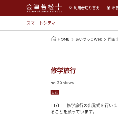
利用者切り替え
市
選択すると利用者の切替が
スマートシティ
本文の始まり
HOME
あいづっこWeb
門田
修学旅行
30
views
日誌
11/11　修学旅行の出発式を行
ることを願っています。