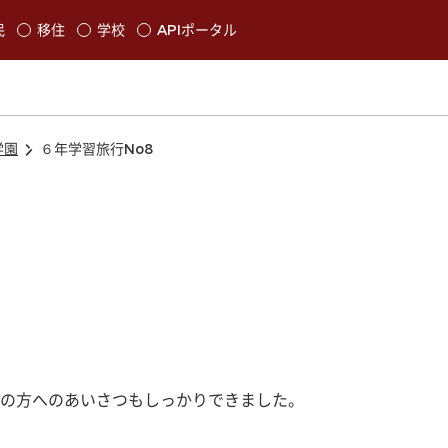
本文に移動
民
移住
学校
APIポータル
発生します
学園
６年学習旅行No8
の方へのあいさつもしっかりできました。