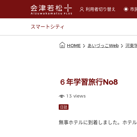
利用者切り替え
市
選択すると利用者の切替が
スマートシティ
本文の始まり
HOME
あいづっこWeb
河東
６年学習旅行No8
13
views
日誌
無事ホテルに到着しました。ホテル