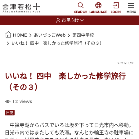
本文に移動
選択すると言語の切替
SEARCH
LANGUAGE
LOGIN
MENU
市民向け
選択すると利用者の切替が発生します
本文の始まり
HOME
あいづっこWeb
第四中学校
いいね！ 四中 楽しかった修学旅行（その３）
2021/11/05
いいね！ 四中 楽しかった修学旅行
（その３）
12
views
日誌
　中禅寺湖からバスでいろは坂を下って日光市内へ移動。
日光市内ではまたしても渋滞。なんとか輪王寺の駐車場に