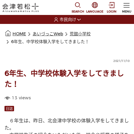
本文に移動
選択すると言語の切替
SEARCH
LANGUAGE
LOGIN
MENU
市民向け
選択すると利用者の切替が発生します
本文の始まり
HOME
あいづっこWeb
荒舘小学校
6年生、中学校体験入学をしてきました！
2021/11/10
6年生、中学校体験入学をしてきまし
た！
13
views
日誌
　６年生は、昨日、北会津中学校の体験入学をしてきまし
た。