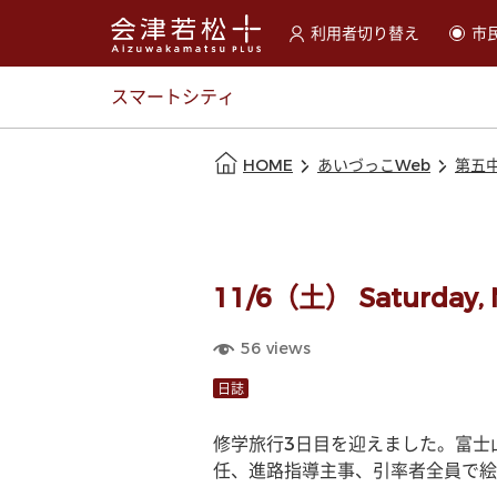
利用者切り替え
市
選択すると利用者の切替が
スマートシティ
本文の始まり
HOME
あいづっこWeb
第五
11/6（土） Saturday,
56
views
日誌
修学旅行3日目を迎えました。富士
任、進路指導主事、引率者全員で絵