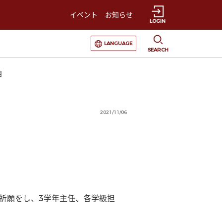
イベント
お知らせ
LOGIN
選択すると言語の切替が発生します
LANGUAGE
SEARCH
目
2021/11/06
祈願をし、3学年主任、各学級担