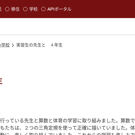
本文に移動
民
移住
学校
APIポータル
発生します
小学校
実習生の先生と ４年生
生
行っている先生と算数と体育の学習に取り組みました。算数で
もたちは、２つの三角定規を使って正確に描いていました。体