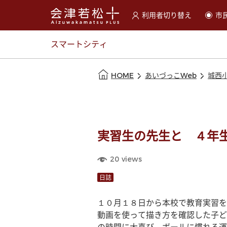
利用者切り替え
市
選択すると利用者の切替が
スマートシティ
本文の始まり
HOME
あいづっこWeb
城西
実習生の先生と ４年
20
views
日誌
１０月１８日から本校で教育実習を
動画を使って描き方を確認した子ど