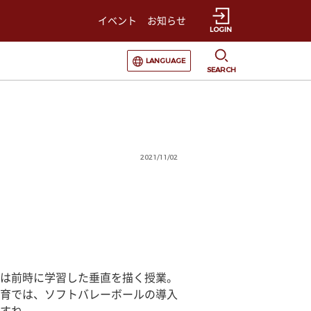
イベント
お知らせ
LOGIN
選択すると言語の切替が発生します
LANGUAGE
SEARCH
2021/11/02
は前時に学習した垂直を描く授業。
育では、ソフトバレーボールの導入