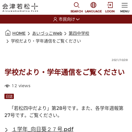
本文に移動
選択すると言語の切替
SEARCH
LANGUAGE
LOGIN
MENU
市民向け
選択すると利用者の切替が発生します
本文の始まり
HOME
あいづっこWeb
第四中学校
学校だより・学年通信をご覧ください
2021/10/28
学校だより・学年通信をご覧ください
12
views
日誌
　「若松四中だより」第28号です。また、各学年週報第
27号です。ご覧ください。
１学年_向日葵２７号.pdf