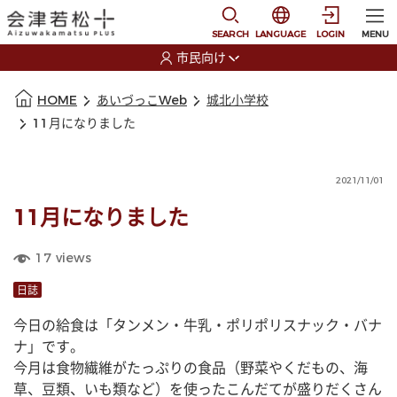
本文に移動
選択すると言語の切替
SEARCH
LANGUAGE
LOGIN
MENU
市民向け
選択すると利用者の切替が発生します
本文の始まり
HOME
あいづっこWeb
城北小学校
11月になりました
2021/11/01
11月になりました
17
views
日誌
今日の給食は「タンメン・牛乳・ポリポリスナック・バナ
ナ」です。
今月は食物繊維がたっぷりの食品（野菜やくだもの、海
草、豆類、いも類など）を使ったこんだてが盛りだくさん