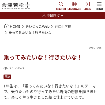
本文に移動
選択すると言語の切替
SEARCH
LANGUAGE
LOGIN
MENU
市民向け
選択すると利用者の切替が発生します
本文の始まり
HOME
あいづっこWeb
行仁小学校
乗ってみたいな！行きたいな！
2021/10/25
乗ってみたいな！行きたいな！
25
views
日誌
1年生は、「乗ってみたいな！行きたいな！」のテーマ
で、乗りたいものや行ってみたい場所の想像を膨らませ
て、楽しく生き生きとした絵に仕上げています。