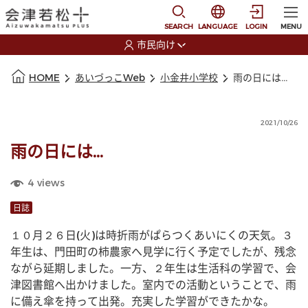
本文に移動
選択すると言語の切替
SEARCH
LANGUAGE
LOGIN
MENU
市民向け
選択すると利用者の切替が発生します
本文の始まり
HOME
あいづっこWeb
小金井小学校
雨の日には…
2021/10/26
雨の日には…
4
views
日誌
１０月２６日(火)は時折雨がぱらつくあいにくの天気。３
年生は、門田町の柿農家へ見学に行く予定でしたが、残念
ながら延期しました。一方、２年生は生活科の学習で、会
津図書館へ出かけました。室内での活動ということで、雨
に備え傘を持って出発。充実した学習ができたかな。