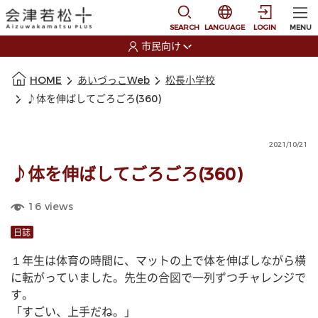
本文に移動
選択すると言語の切替
SEARCH
LANGUAGE
LOGIN
MENU
市民向け
選択すると利用者の切替が発生します
本文の始まり
HOME
あいづっこWeb
松長小学校
♪体を伸ばしてごろごろ(360)
2021/10/21
♪体を伸ばしてごろごろ(360)
16
views
日誌
１年生は体育の時間に、マットの上で体を伸ばしながら横
に転がっていました。先生の合図で一列ずつチャレンジで
す。
「すごい、上手だね。」