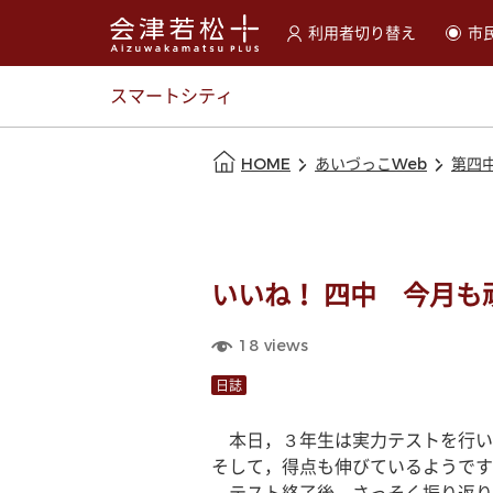
利用者切り替え
市
選択すると利用者の切替が
スマートシティ
本文の始まり
HOME
あいづっこWeb
第四
いいね！ 四中 今月も
18
views
日誌
　本日，３年生は実力テストを行い
そして，得点も伸びているようです