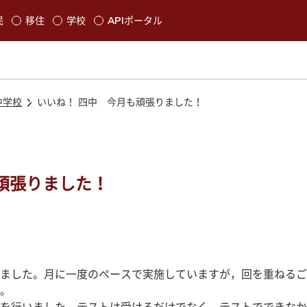
本文に移動
民
移住
学校
APIポータル
発生します
中学校
いいね！ 四中 今月も頑張りました！
頑張りました！
ました。月に一度のペースで実施していますが，回を重ねるご
。