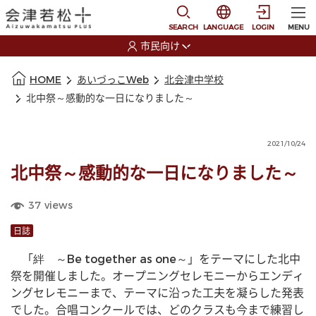
本文に移動
選択すると言語の切替
SEARCH
LANGUAGE
LOGIN
MENU
市民向け
選択すると利用者の切替が発生します
本文の始まり
HOME
あいづっこWeb
北会津中学校
北中祭～感動的な一日になりました～
2021/10/24
北中祭～感動的な一日になりました～
37
views
日誌
　「絆　～Be together as one～」をテーマにした北中
祭を開催しました。オープニングセレモニーからエンディ
ングセレモニーまで、テーマに沿った工夫を凝らした発表
でした。合唱コンクールでは、どのクラスも今まで練習し