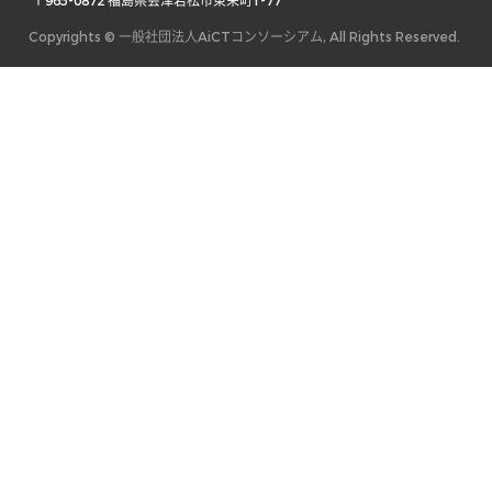
 〒965-0872 福島県会津若松市東栄町1-77 
Copyrights © 一般社団法人AiCTコンソーシアム, All Rights Reserved.