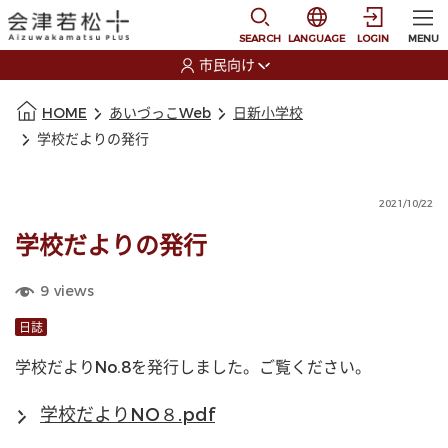
本文に移動
選択すると言語の切替
SEARCH
LANGUAGE
LOGIN
MENU
市民向け
選択すると利用者の切替が発生します
本文の始まり
HOME
あいづっこWeb
日新小学校
学校だよりの発行
2021/10/22
学校だよりの発行
9
views
日誌
学校だよりNo.8を発行しました。ご覧ください。
学校だよりNO８.pdf