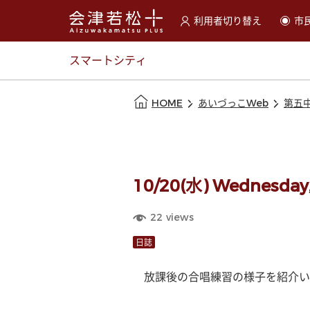
利用者切り替え
市
選択すると利用者の切替が
スマートシティ
本文の始まり
HOME
あいづっこWeb
第五
10/20(水) Wednesda
22
views
日誌
　放課後の合唱練習の様子を紹介い