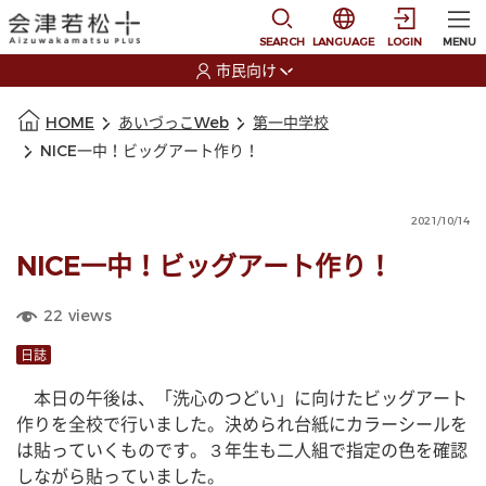
本文に移動
選択すると言語の切替
SEARCH
LANGUAGE
LOGIN
MENU
市民向け
選択すると利用者の切替が発生します
本文の始まり
HOME
あいづっこWeb
第一中学校
NICE一中！ビッグアート作り！
2021/10/14
NICE一中！ビッグアート作り！
22
views
日誌
　本日の午後は、「洗心のつどい」に向けたビッグアート
作りを全校で行いました。決められ台紙にカラーシールを
は貼っていくものです。３年生も二人組で指定の色を確認
しながら貼っていました。