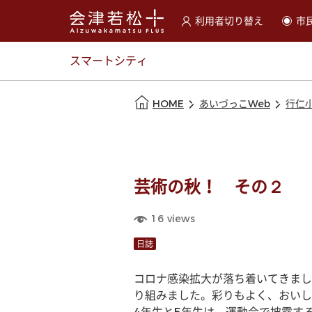
利用者切り替え
市
選択すると利用者の切替が
スマートシティ
本文の始まり
HOME
あいづっこWeb
行仁
芸術の秋！ その２
16
views
日誌
コロナ感染拡大が落ち着いてきまし
り組みました。彩りもよく、おいし