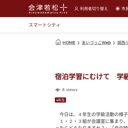
利用者切り替え
市
選択すると利用者の切替が
スマートシティ
本文の始まり
HOME
あいづっこWeb
城西
宿泊学習にむけて 学
8
views
4年生
　今日は、４年生の学級活動の様子
　１・２・３組が会議室に集まり、