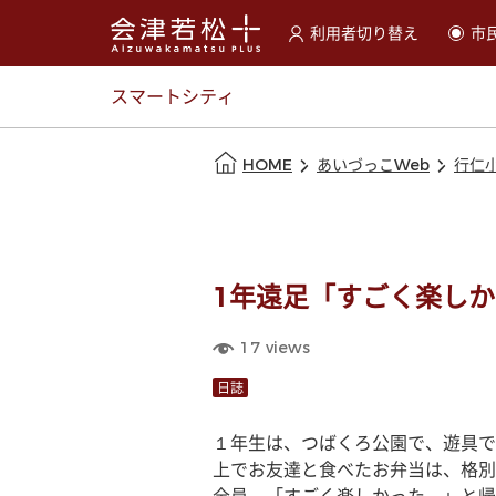
利用者切り替え
市
選択すると利用者の切替が
スマートシティ
本文の始まり
HOME
あいづっこWeb
行仁
1年遠足「すごく楽し
17
views
日誌
１年生は、つばくろ公園で、遊具で
上でお友達と食べたお弁当は、格別