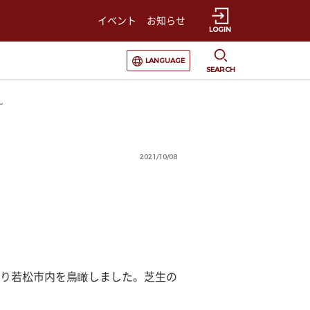
イベント
お知らせ
LOGIN
選択すると言語の切替が発生します
LANGUAGE
SEARCH
～
2021/10/08
り若松市内を鳥瞰しました。芝生の