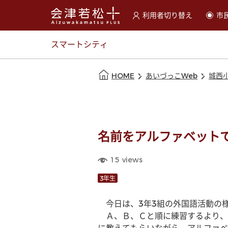
利用者切り替え
市
選択すると利用者の切替が
スマートシティ
本文の始まり
HOME
あいづっこWeb
城西
名前をアルファベット
15
views
3年生
　今日は、3年3組の外国語活動の
　Ａ、Ｂ、Ｃと順に練習するより、