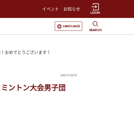
イベント
お知らせ
LOGIN
選択すると言語の切替が発生します
LANGUAGE
SEARCH
共に優勝！おめでとうございます！
2021/10/10
生新人バドミントン大会男子団