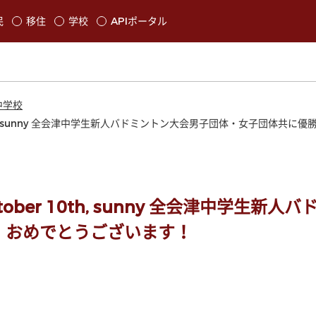
本文に移動
民
移住
学校
APIポータル
発生します
中学校
ber 10th, sunny 全会津中学生新人バドミントン大会男子団体・女子団体
, October 10th, sunny 全会津中学
！おめでとうございます！