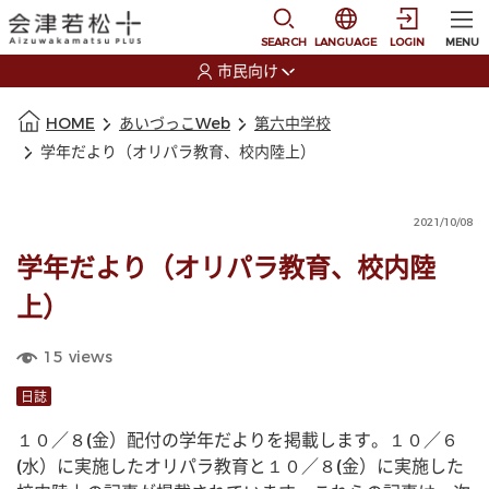
本文に移動
選択すると言語の切替
SEARCH
LANGUAGE
LOGIN
MENU
市民向け
選択すると利用者の切替が発生します
本文の始まり
HOME
あいづっこWeb
第六中学校
学年だより（オリパラ教育、校内陸上）
2021/10/08
学年だより（オリパラ教育、校内陸
上）
15
views
日誌
１０／８(金）配付の学年だよりを掲載します。１０／６
(水）に実施したオリパラ教育と１０／８(金）に実施した