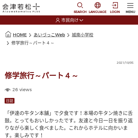
本文に移動
選択すると言語の切替
SEARCH
LANGUAGE
LOGIN
MENU
市民向け
選択すると利用者の切替が発生します
本文の始まり
HOME
あいづっこWeb
城南小学校
修学旅行～パート４～
2021/10/05
修学旅行～パート４～
26
views
日誌
「伊達の牛タン本舗」で夕食です！本場の牛タン焼きに舌
鼓。とってもおいしかったです。友達と今日一日を振り返
りながら楽しく食べました。これからホテルに向かいま
す。楽しみです！