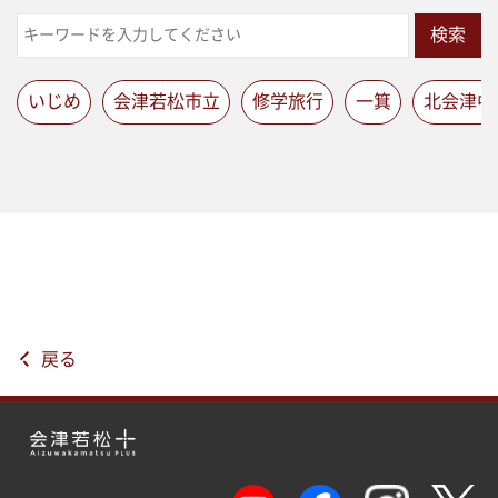
検索
いじめ
会津若松市立
修学旅行
一箕
北会津中
戻る