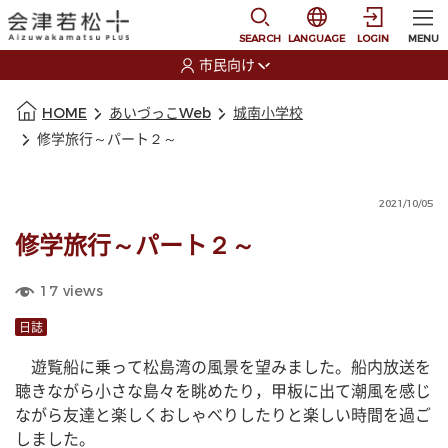
本文に移動
選択すると言語の切替
SEARCH
LANGUAGE
LOGIN
MENU
市民向け
選択すると利用者の切替が発生します
本文の始まり
HOME
あいづっこWeb
城南小学校
修学旅行～パート２～
2021/10/05
修学旅行～パート２～
17
views
日誌
　遊覧船に乗って松島湾の風景を望みました。船内放送を
聴きながら小さな島々を眺めたり，甲板に出て潮風を感じ
ながら友達と楽しくおしゃべりしたりと楽しい時間を過ご
しました。