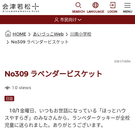
本文に移動
選択すると言語の切替
SEARCH
LANGUAGE
LOGIN
MENU
市民向け
選択すると利用者の切替が発生します
本文の始まり
HOME
あいづっこWeb
川南小学校
No309 ラベンダービスケット
2021/10/04
No309 ラベンダービスケット
10
views
日誌
　10/1金曜日、いつもお世話になっている「ほっとハウ
スやすらぎ」のみなさんから、ランベダークッキーが全校
児童に送られました。ありがとうございます。