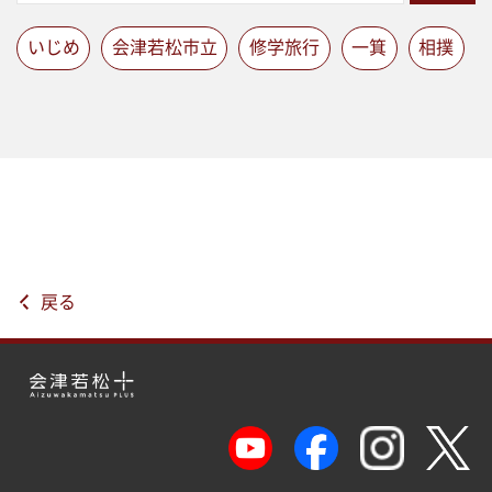
いじめ
会津若松市立
修学旅行
一箕
相撲
戻る