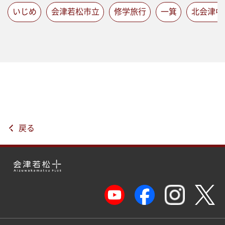
いじめ
会津若松市立
修学旅行
一箕
北会津中
戻る