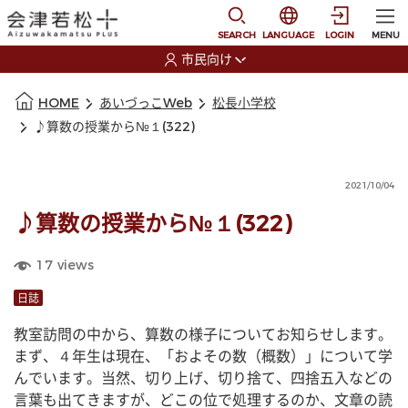
本文に移動
選択すると言語の切替
SEARCH
LANGUAGE
LOGIN
MENU
市民向け
選択すると利用者の切替が発生します
本文の始まり
HOME
あいづっこWeb
松長小学校
♪算数の授業から№１(322)
2021/10/04
♪算数の授業から№１(322)
17
views
日誌
教室訪問の中から、算数の様子についてお知らせします。
まず、４年生は現在、「およその数（概数）」について学
んでいます。当然、切り上げ、切り捨て、四捨五入などの
言葉も出てきますが、どこの位で処理するのか、文章の読