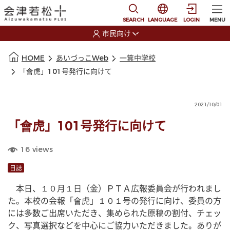
本文に移動
選択すると言語の切替
SEARCH
LANGUAGE
LOGIN
MENU
市民向け
選択すると利用者の切替が発生します
本文の始まり
HOME
あいづっこWeb
一箕中学校
「會虎」101号発行に向けて
2021/10/01
「會虎」101号発行に向けて
16
views
日誌
　本日、１０月１日（金）ＰＴＡ広報委員会が行われまし
た。本校の会報「會虎」１０１号の発行に向け、委員の方
には多数ご出席いただき、集められた原稿の割付、チェッ
ク、写真選択などを中心にご協力いただきました。ありが