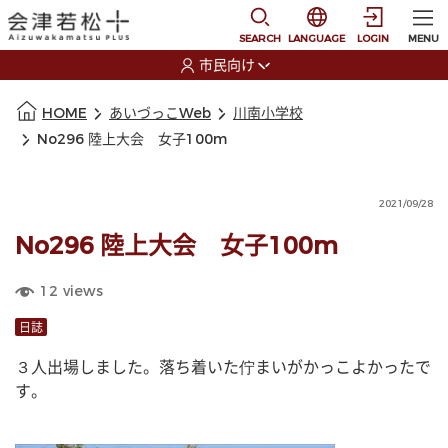
本文に移動
選択すると言語の切替
SEARCH
LANGUAGE
LOGIN
MENU
市民向け
選択すると利用者の切替が発生します
本文の始まり
HOME
あいづっこWeb
川南小学校
No296 陸上大会 女子100m
2021/09/28
No296 陸上大会 女子100m
12
views
日誌
３人出場しました。落ち着いた佇まいがかっこよかったで
す。