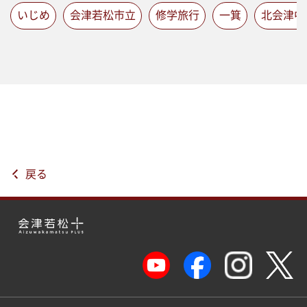
いじめ
会津若松市立
修学旅行
一箕
北会津中
戻る