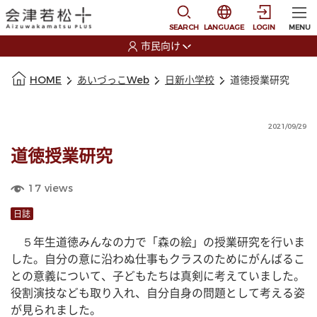
本文に移動
選択すると言語の切替
SEARCH
LANGUAGE
LOGIN
MENU
市民向け
選択すると利用者の切替が発生します
本文の始まり
HOME
あいづっこWeb
日新小学校
道徳授業研究
2021/09/29
道徳授業研究
17
views
日誌
　５年生道徳みんなの力で「森の絵」の授業研究を行いま
した。自分の意に沿わぬ仕事もクラスのためにがんばるこ
との意義について、子どもたちは真剣に考えていました。
役割演技なども取り入れ、自分自身の問題として考える姿
が見られました。