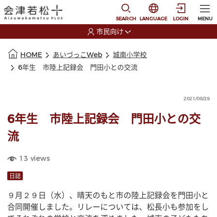
本文に移動
選択すると言語の切替
SEARCH
LANGUAGE
LOGIN
MENU
市民向け
選択すると利用者の切替が発生します
本文の始まり
HOME
あいづっこWeb
城南小学校
6年生 市陸上記録会 門田小との交流
2021/09/29
6年生 市陸上記録会 門田小との交
流
13
views
日誌
９月２９日（水）、晴天のもと市の陸上記録会を門田小と
合同開催しました。リレーについては、松長小も参加をし