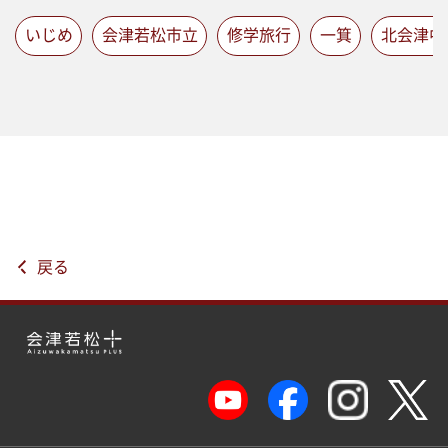
いじめ
会津若松市立
修学旅行
一箕
北会津中
戻る