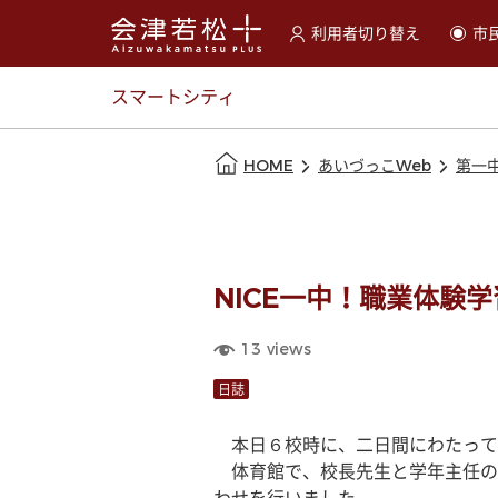
利用者切り替え
市
選択すると利用者の切替が
スマートシティ
本文の始まり
HOME
あいづっこWeb
第一
NICE一中！職業体験
13
views
日誌
　本日６校時に、二日間にわたって
　体育館で、校長先生と学年主任の