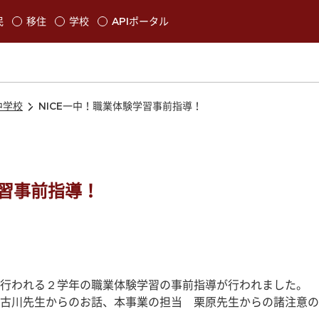
本文に移動
民
移住
学校
APIポータル
発生します
中学校
NICE一中！職業体験学習事前指導！
学習事前指導！
行われる２学年の職業体験学習の事前指導が行われました。
古川先生からのお話、本事業の担当　栗原先生からの諸注意の