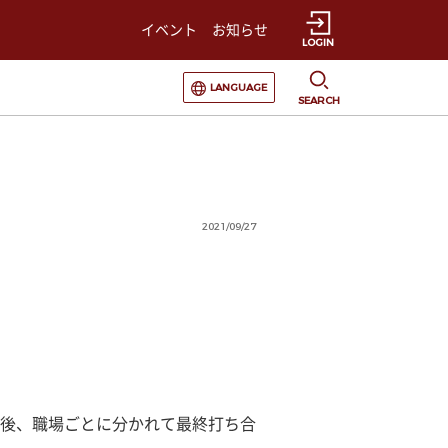
イベント
お知らせ
LOGIN
選択すると言語の切替が発生します
LANGUAGE
SEARCH
2021/09/27
後、職場ごとに分かれて最終打ち合