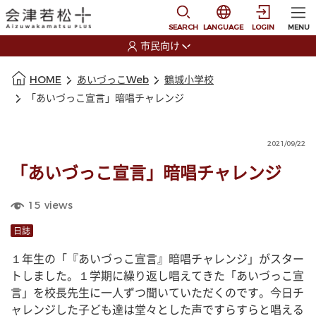
本文に移動
選択すると言語の切替
SEARCH
LANGUAGE
LOGIN
MENU
市民向け
選択すると利用者の切替が発生します
本文の始まり
HOME
あいづっこWeb
鶴城小学校
「あいづっこ宣言」暗唱チャレンジ
2021/09/22
「あいづっこ宣言」暗唱チャレンジ
15
views
日誌
１年生の「『あいづっこ宣言』暗唱チャレンジ」がスター
トしました。１学期に繰り返し唱えてきた「あいづっこ宣
言」を校長先生に一人ずつ聞いていただくのです。今日チ
ャレンジした子ども達は堂々とした声ですらすらと唱える