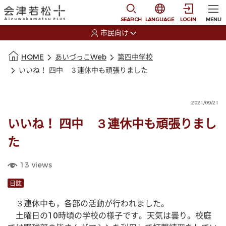
本文に移動
選択すると言語の切替
SEARCH
LANGUAGE
LOGIN
MENU
市民向け
選択すると利用者の切替が発生します
本文の始まり
HOME
あいづっこWeb
第四中学校
いいね！ 四中 ３連休中も頑張りました
2021/09/21
いいね！ 四中 ３連休中も頑張りまし
た
13
views
日誌
　３連休中も，各部の活動が行われました。
　土曜日の10時頃の学校の様子です。天気は曇り。校庭