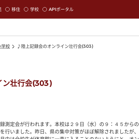
本文に移動
民
移住
学校
APIポータル
発生します
小学校
♪陸上記録会のオンライン壮行会(303)
壮行会(303)
録測定会が行われます。本校は２９日（水）の９：４５からの
を行いました。昨日、県の集中対策がほぼ解除されましたが、