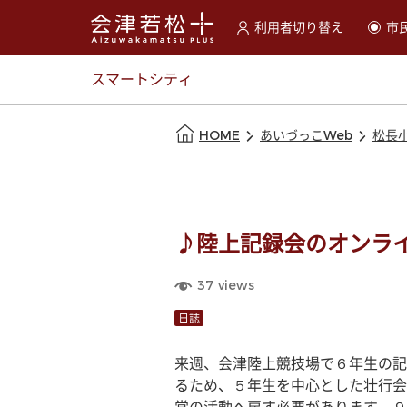
利用者切り替え
市
選択すると利用者の切替が
スマートシティ
本文の始まり
HOME
あいづっこWeb
松長
♪陸上記録会のオンライン
37
views
日誌
来週、会津陸上競技場で６年生の記
るため、５年生を中心とした壮行会