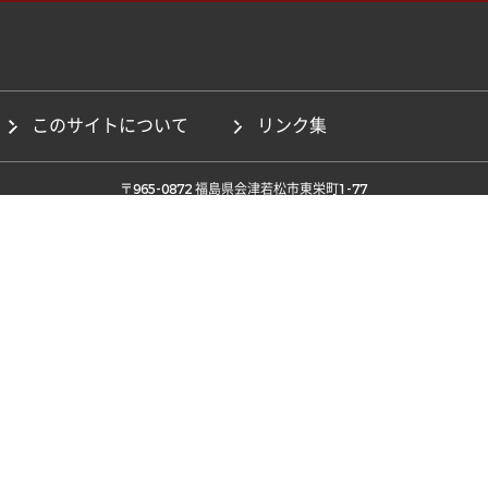
このサイトについて
リンク集
 〒965-0872 福島県会津若松市東栄町1-77 
Copyrights © 一般社団法人AiCTコンソーシアム, All Rights Reserved.