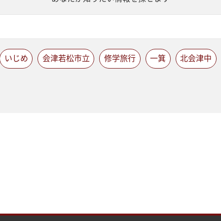
いじめ
会津若松市立
修学旅行
一箕
北会津中