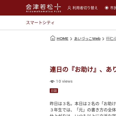
利用者切り替え
市
選択すると利用者の切替が
スマートシティ
本文の始まり
HOME
あいづっこWeb
行仁
連日の『お助け』、あ
10
views
日誌
昨日は３名。本日は２名の「お助け
３年生では、「元」の書き方の全体