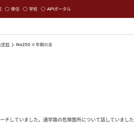
本文に移動
民
移住
学校
APIポータル
発生します
小学校
No250 ６年朝の会
ーチしていました。通学路の危険箇所について話していました