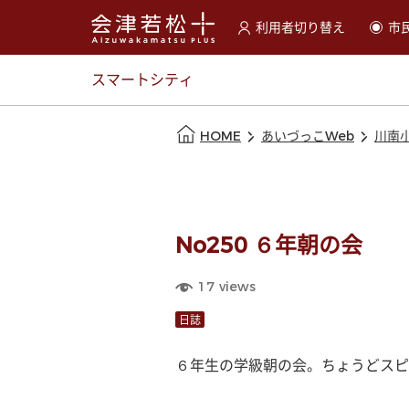
利用者切り替え
市
選択すると利用者の切替が
スマートシティ
本文の始まり
HOME
あいづっこWeb
川南
No250 ６年朝の会
17
views
日誌
６年生の学級朝の会。ちょうどスピ