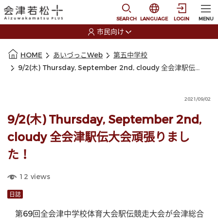
本文に移動
選択すると言語の切替
SEARCH
LANGUAGE
LOGIN
MENU
市民向け
選択すると利用者の切替が発生します
本文の始まり
HOME
あいづっこWeb
第五中学校
9/2(木) Thursday, September 2nd, cloudy 全会津駅伝大会頑張りました！
2021/09/02
9/2(木) Thursday, September 2nd,
cloudy 全会津駅伝大会頑張りまし
た！
12
views
日誌
　第69回全会津中学校体育大会駅伝競走大会が会津総合