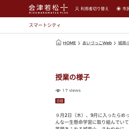
利用者切り替え
市
選択すると利用者の切替が
スマートシティ
本文の始まり
HOME
あいづっこWeb
城南
授業の様子
17
views
日誌
９月2日（木）、9月に入ったらめ
んな一生懸命学習に取り組んでいて