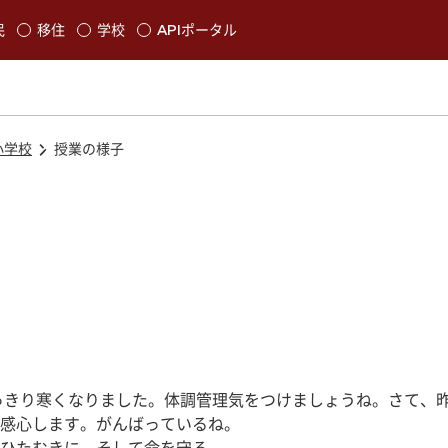
本文に移動
民
移住
学校
APIポータル
発生します
小学校
授業の様子
っきり寒くなりました。体調管理気をつけましょうね。さて、
感心します。がんばっているね。