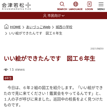
本文に移動
選択すると言語の切替
SEARCH
LANGUAGE
LOGIN
MENU
市民向け
選択すると利用者の切替が発生します
本文の始まり
HOME
あいづっこWeb
城西小学校
いい絵ができたんです 図工６年生
2021/08/30
いい絵ができたんです 図工６年生
13
views
6年生
　今日は、６年２組の図工を紹介します。「いい絵ができ
たので見に来てください！鑑賞会をやってるんです」と、
１人の子が呼びに来ました。巡回中の校長をよく見つけた
ものです。